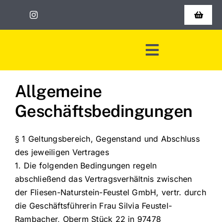
Zum
Inhalt
Toggle
Navigat
springen
Shop
Toggle
Warenkorb
Navigation
Start
Allgemeine
Kasse
Geschäftsbedingungen
Leistungen
AGB
§ 1 Geltungsbereich, Gegenstand und Abschluss
Jobs
des jeweiligen Vertrages
1. Die folgenden Bedingungen regeln
Über uns
abschließend das Vertragsverhältnis zwischen
der Fliesen-Naturstein-Feustel GmbH, vertr. durch
Kontakt
die Geschäftsführerin Frau Silvia Feustel-
Rambacher, Oberm Stück 22 in 97478