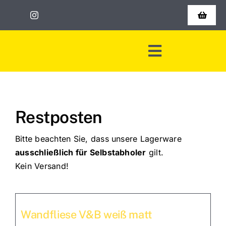
Zum
Inhalt
Toggle
Navigat
springen
Shop
Toggle
Warenkorb
Navigation
Start
Kasse
Restposten
Leistungen
AGB
Bitte beachten Sie, dass unsere Lagerware
Jobs
ausschließlich für Selbstabholer
gilt.
Kein Versand!
Über uns
Kontakt
Wandfliese V&B weiß matt