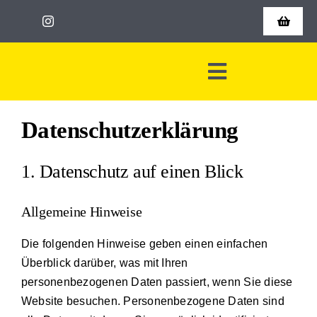
Zum
Toggle
Inhalt
Navigat
springen
Shop
Toggle
Warenkorb
Navigation
Start
Datenschutz­erklärung
Kasse
Leistungen
1. Datenschutz auf einen Blick
AGB
Jobs
Allgemeine Hinweise
Über uns
Die folgenden Hinweise geben einen einfachen
Überblick darüber, was mit Ihren
Kontakt
personenbezogenen Daten passiert, wenn Sie diese
Website besuchen. Personenbezogene Daten sind