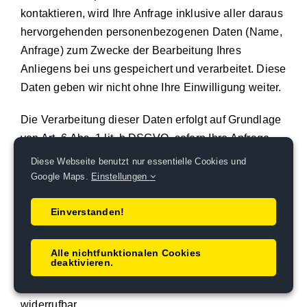
kontaktieren, wird Ihre Anfrage inklusive aller daraus
hervorgehenden personenbezogenen Daten (Name,
Anfrage) zum Zwecke der Bearbeitung Ihres
Anliegens bei uns gespeichert und verarbeitet. Diese
Daten geben wir nicht ohne Ihre Einwilligung weiter.
Die Verarbeitung dieser Daten erfolgt auf Grundlage
von Art. 6 Abs. 1 lit. b DSGVO, sofern Ihre Anfrage
mit der Erfüllung eines Vertrags zusammenhängt
Diese Webseite benutzt nur essentielle Cookies und
oder zur Durchführung vorvertraglicher Maßnahmen
Google Maps.
Einstellungen
erforderlich ist. In allen übrigen Fällen beruht die
Verarbeitung auf unserem berechtigten Interesse an
Einverstanden!
der effektiven Bearbeitung der an uns gerichteten
Anfragen (Art. 6 Abs. 1 lit. f DSGVO) oder auf Ihrer
Alle nichtfunktionalen Cookies
deaktivieren.
Einwilligung (Art. 6 Abs. 1 lit. a DSGVO) sofern diese
abgefragt wurde; die Einwilligung ist jederzeit
widerrufbar.