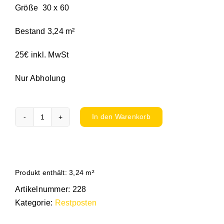
Größe 30 x 60
Bestand 3,24 m²
25€ inkl. MwSt
Nur Abholung
In den Warenkorb
Bodenfliese
Etna
anthrazit
Menge
Produkt enthält: 3,24
m²
Artikelnummer:
228
Kategorie:
Restposten